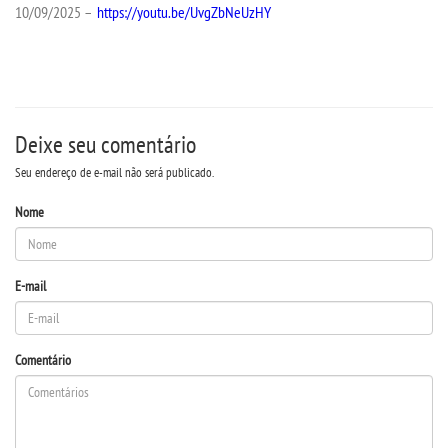
LOGIN
10/09/2025 –
https://youtu.be/UvgZbNeUzHY
WEBMAIL
PORTAL DE ALUNOS
Deixe seu comentário
PORTAL DE PROFESSORES/ACADÊMICO
Seu endereço de e-mail não será publicado.
Nome
UNIESP
CONTATO
E-mail
IMPRENSA
Comentário
TRABALHE CONOSCO
OUVIDORIA