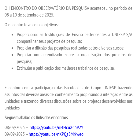
TRANSFERÊNCIA
O I ENCONTRO DO OBSERVATÓRIO DA PESQUISA aconteceu no período de
08 a 10 de setembro de 2025.
SEGUNDA GRADUAÇÃO
O encontro teve como objetivos:
Proporcionar às Instituições de Ensino pertencentes à UNIESP S/A
MATRÍCULA
compartilhar seus projetos de pesquisa;
Propiciar a difusão das pesquisas realizadas pelos diversos cursos;
EDITAL
Propiciar um aprendizado sobre a organização dos projetos de
pesquisa;
Estimular a publicação dos melhores trabalhos de pesquisa.
PUBLICAÇÕES
DESTAQUES
E contou com a participação das Faculdades do Grupo UNIESP trazendo
assuntos das diversas áreas de conhecimento propiciando a interação entre as
unidades e trazendo diversas discussões sobre os projetos desenvolvidos nas
REVISTA REAC
unidades.
Seguem abaixo os links dos encontros
UNIESP NEWS
08/09/2025 –
https://youtu.be/m4HcuXd5P2Y
09/09/2025 –
https://youtu.be/nKPQz8MNweo