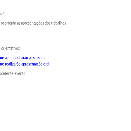
025,
e ocorrerão as apresentações dos trabalhos.
orientativos:
 que acompanharão as sessões
ue realizarão apresentação oral.
xcelente evento!