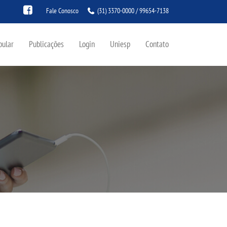
Fale Conosco
(31) 3370-0000 / 99654-7138
bular
Publicações
Login
Uniesp
Contato