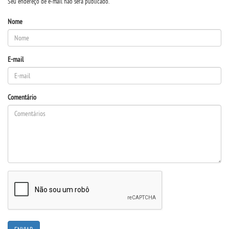
LOGIN
Seu endereço de e-mail não será publicado.
Nome
WEBMAIL
PORTAL DE ALUNOS
E-mail
PORTAL DE PROFESSORES/ACADÊMICO
Comentário
UNIESP
CONTATO
IMPRENSA
TRABALHE CONOSCO
OUVIDORIA