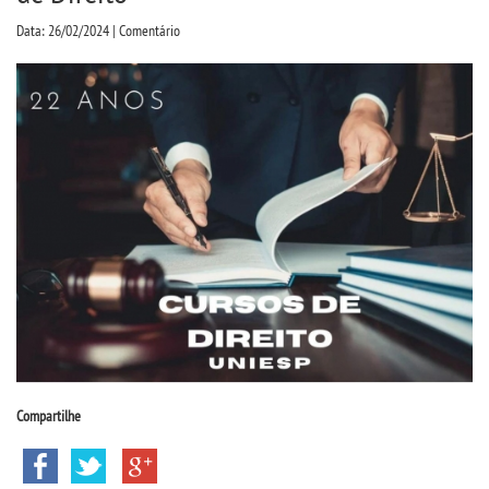
CPSA
Data: 26/02/2024 | Comentário
PROUNI
CURSOS
BACHARELADOS
LICENCIATURAS
TECNOLÓGICOS
VESTIBULAR
Compartilhe
INSCREVA-SE