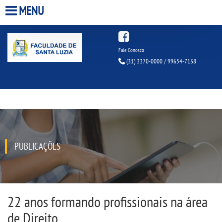
MENU
HOME
Fale Conosco
(31) 3370-0000 / 99654-7138
A FACULDADE
A UNIESP S.A.
QUEM SOMOS
PUBLICAÇÕES
INFRAESTRUTURA
BIBLIOTECA
22 anos formando profissionais na área
CPA
de Direito