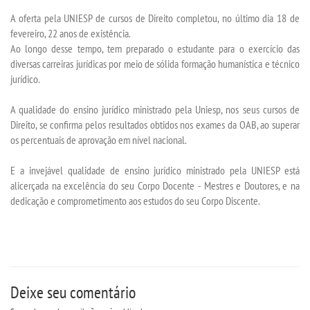
TRANSFERÊNCIA
A oferta pela UNIESP de cursos de Direito completou, no último dia 18 de
fevereiro, 22 anos de existência.
SEGUNDA GRADUAÇÃO
Ao longo desse tempo, tem preparado o estudante para o exercício das
diversas carreiras jurídicas por meio de sólida formação humanística e técnico
jurídico.
MATRÍCULA
A qualidade do ensino jurídico ministrado pela Uniesp, nos seus cursos de
EDITAL
Direito, se confirma pelos resultados obtidos nos exames da OAB, ao superar
os percentuais de aprovação em nível nacional.
PUBLICAÇÕES
E a invejável qualidade de ensino jurídico ministrado pela UNIESP está
alicerçada na excelência do seu Corpo Docente - Mestres e Doutores, e na
DESTAQUES
dedicação e comprometimento aos estudos do seu Corpo Discente.
REVISTA REAC
UNIESP NEWS
Deixe seu comentário