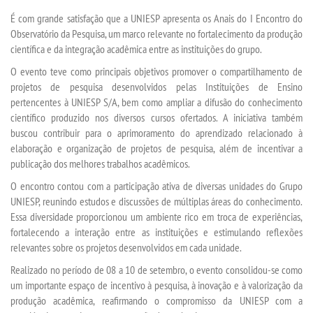
TRANSFERÊNCIA
É com grande satisfação que a UNIESP apresenta os
Anais do I Encontro do
Observatório da Pesquisa
, um marco relevante no fortalecimento da produção
SEGUNDA GRADUAÇÃO
científica e da integração acadêmica entre as instituições do grupo.
O evento teve como principais objetivos promover o compartilhamento de
MATRÍCULA
projetos de pesquisa desenvolvidos pelas Instituições de Ensino
pertencentes à UNIESP S/A, bem como ampliar a difusão do conhecimento
científico produzido nos diversos cursos ofertados. A iniciativa também
EDITAL
buscou contribuir para o aprimoramento do aprendizado relacionado à
elaboração e organização de projetos de pesquisa, além de incentivar a
PUBLICAÇÕES
publicação dos melhores trabalhos acadêmicos.
O encontro contou com a participação ativa de diversas unidades do Grupo
DESTAQUES
UNIESP, reunindo estudos e discussões de múltiplas áreas do conhecimento.
Essa diversidade proporcionou um ambiente rico em troca de experiências,
fortalecendo a interação entre as instituições e estimulando reflexões
REVISTA EDUC
relevantes sobre os projetos desenvolvidos em cada unidade.
Realizado no período de 08 a 10 de setembro, o evento consolidou-se como
UNIESP NEWS
um importante espaço de incentivo à pesquisa, à inovação e à valorização da
produção acadêmica, reafirmando o compromisso da UNIESP com a