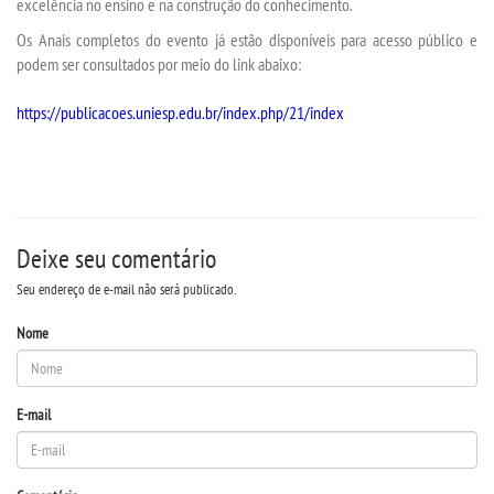
LOGIN
excelência no ensino e na construção do conhecimento.
Os Anais completos do evento já estão disponíveis para acesso público e
WEBMAIL
podem ser consultados por meio do link abaixo:
https://publicacoes.uniesp.edu.br/index.php/21/index
PORTAL DE ALUNOS
PORTAL DE PROFESSORES/ACADÊMICO
UNIESP
Deixe seu comentário
Seu endereço de e-mail não será publicado.
CONTATO
Nome
IMPRENSA
E-mail
TRABALHE CONOSCO
OUVIDORIA