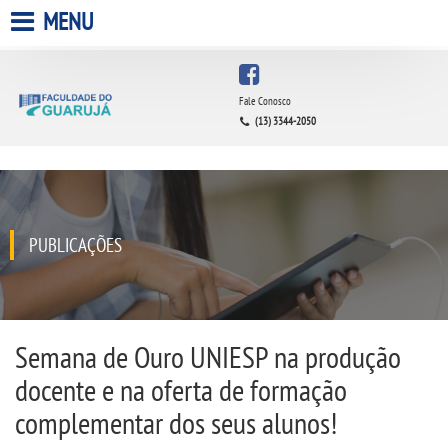
MENU
HOME
Fale Conosco
(13) 3344-2050
A FACULDADE
A UNIESP S.A.
QUEM SOMOS
PUBLICAÇÕES
INFRAESTRUTURA
BIBLIOTECA
Semana de Ouro UNIESP na produção
docente e na oferta de formação
CPA
complementar dos seus alunos!