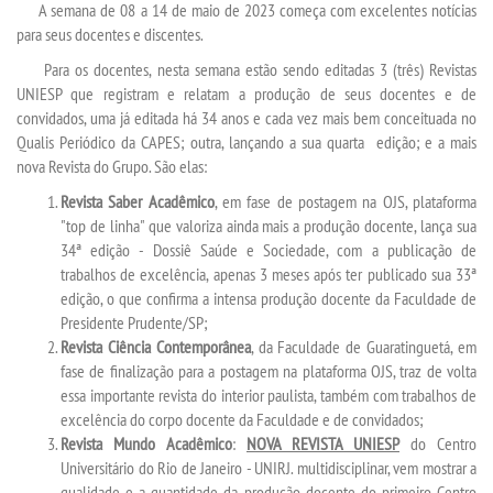
A semana de 08 a 14 de maio de 2023 começa com excelentes notícias
para seus docentes e discentes.
SEGUNDA GRADUAÇÃO
Para os docentes, nesta semana estão sendo editadas 3 (três) Revistas
UNIESP que registram e relatam a produção de seus docentes e de
convidados, uma já editada há 34 anos e cada vez mais bem conceituada no
MATRÍCULA
Qualis Periódico da CAPES; outra, lançando a sua quarta edição; e a mais
nova Revista do Grupo. São elas:
EDITAL
Revista Saber Acadêmico
, em fase de postagem na OJS, plataforma
"top de linha" que valoriza ainda mais a produção docente, lança sua
PUBLICAÇÕES
34ª edição - Dossiê Saúde e Sociedade, com a publicação de
trabalhos de excelência, apenas 3 meses após ter publicado sua 33ª
edição, o que confirma a intensa produção docente da Faculdade de
DESTAQUES
Presidente Prudente/SP;
Revista Ciência Contemporânea
, da Faculdade de Guaratinguetá, em
REVISTAS ELETRÔNICAS
fase de finalização para a postagem na plataforma OJS, traz de volta
essa importante revista do interior paulista, também com trabalhos de
excelência do corpo docente da Faculdade e de convidados;
UNIESP NEWS
Revista Mundo Acadêmico
:
NOVA REVISTA UNIESP
do Centro
Universitário do Rio de Janeiro - UNIRJ. multidisciplinar, vem mostrar a
LOGIN
qualidade e a quantidade da produção docente do primeiro Centro