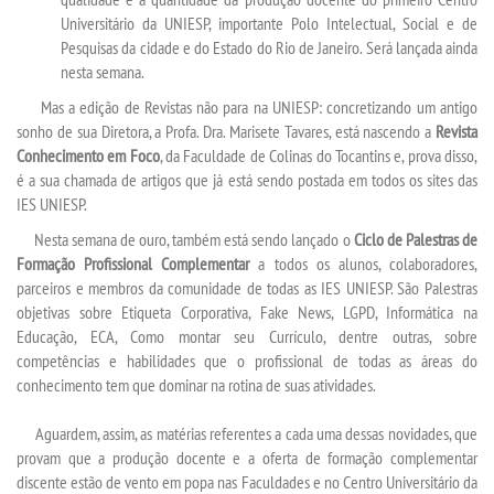
Universitário da UNIESP, importante Polo Intelectual, Social e de
Pesquisas da cidade e do Estado do Rio de Janeiro. Será lançada ainda
WEBMAIL
nesta semana.
Mas a edição de Revistas não para na UNIESP: concretizando um antigo
PORTAL DE ALUNOS
sonho de sua Diretora, a Profa. Dra. Marisete Tavares, está nascendo a
Revista
Conhecimento em Foco
, da Faculdade de Colinas do Tocantins e, prova disso,
PORTAL DE PROFESSORES/ACADÊMICO
é a sua chamada de artigos que já está sendo postada em todos os sites das
IES UNIESP.
UNIESP
Nesta semana de ouro, também está sendo lançado o
Ciclo de Palestras de
Formação Profissional Complementar
a todos os alunos, colaboradores,
parceiros e membros da comunidade de todas as IES UNIESP. São Palestras
CONTATO
objetivas sobre Etiqueta Corporativa, Fake News, LGPD, Informática na
Educação, ECA, Como montar seu Currículo, dentre outras, sobre
IMPRENSA
competências e habilidades que o profissional de todas as áreas do
conhecimento tem que dominar na rotina de suas atividades.
TRABALHE CONOSCO
Aguardem, assim, as matérias referentes a cada uma dessas novidades, que
provam que a produção docente e a oferta de formação complementar
OUVIDORIA
discente estão de vento em popa nas Faculdades e no Centro Universitário da