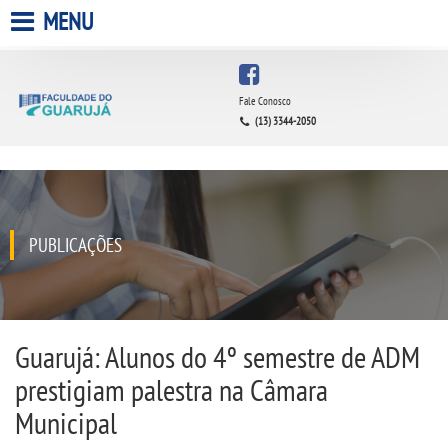
MENU
HOME
Fale Conosco
(13) 3344-2050
A FACULDADE
A UNIESP S.A.
QUEM SOMOS
PUBLICAÇÕES
INFRAESTRUTURA
BIBLIOTECA
Guarujá: Alunos do 4º semestre de ADM
prestigiam palestra na Câmara
CPA
Municipal