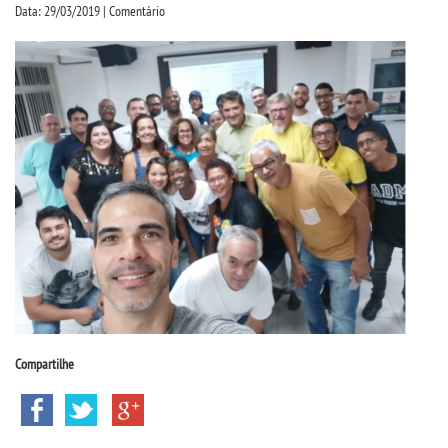
CPSA
Data: 29/03/2019 | Comentário
PROUNI
CURSOS
BACHARELADOS
LICENCIATURAS
TECNOLÓGICOS
VESTIBULAR
Compartilhe
INSCREVA-SE
TRANSFERÊNCIA