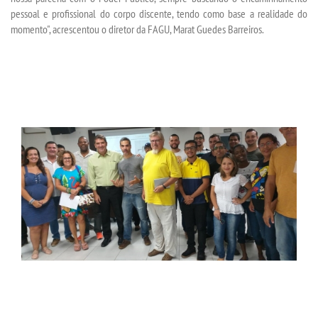
pessoal e profissional do corpo discente, tendo como base a realidade do
momento", acrescentou o diretor da FAGU, Marat Guedes Barreiros.
WEBMAIL
PORTAL DE ALUNOS
PORTAL DE PROFESSORES/ACADÊMICO
UNIESP
CONTATO
IMPRENSA
TRABALHE CONOSCO
OUVIDORIA