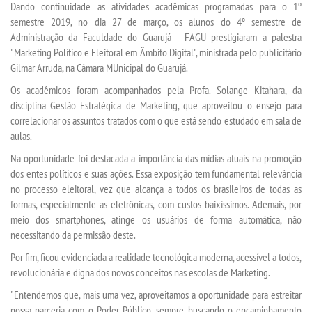
Dando continuidade as atividades acadêmicas programadas para o 1º
semestre 2019, no dia 27 de março, os alunos do 4º semestre de
Administração da Faculdade do Guarujá - FAGU prestigiaram a palestra
SEGUNDA GRADUAÇÃO
"Marketing Político e Eleitoral em Âmbito Digital", ministrada pelo publicitário
Gilmar Arruda, na Câmara MUnicipal do Guarujá.
MATRÍCULA
Os acadêmicos foram acompanhados pela Profa. Solange Kitahara, da
disciplina Gestão Estratégica de Marketing, que aproveitou o ensejo para
EDITAL
correlacionar os assuntos tratados com o que está sendo estudado em sala de
aulas.
PUBLICAÇÕES
Na oportunidade foi destacada a importância das mídias atuais na promoção
dos entes políticos e suas ações. Essa exposição tem fundamental relevância
no processo eleitoral, vez que alcança a todos os brasileiros de todas as
DESTAQUES
formas, especialmente as eletrônicas, com custos baixíssimos. Ademais, por
meio dos smartphones, atinge os usuários de forma automática, não
REVISTAS ELETRÔNICAS
necessitando da permissão deste.
Por fim, ficou evidenciada a realidade tecnológica moderna, acessível a todos,
UNIESP NEWS
revolucionária e digna dos novos conceitos nas escolas de Marketing.
"Entendemos que, mais uma vez, aproveitamos a oportunidade para estreitar
LOGIN
nossa parceria com o Poder Público, sempre buscando o encaminhamento