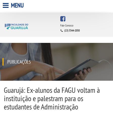
MENU
HOME
Fale Conosco
(13) 3344-2050
A FACULDADE
A UNIESP S.A.
QUEM SOMOS
PUBLICAÇÕES
INFRAESTRUTURA
BIBLIOTECA
Guarujá: Ex-alunos da FAGU voltam à
instituição e palestram para os
CPA
estudantes de Administração