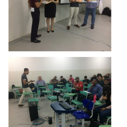
WEBMAIL
PORTAL DE ALUNOS
PORTAL DE PROFESSORES/ACADÊMICO
UNIESP
CONTATO
IMPRENSA
TRABALHE CONOSCO
OUVIDORIA