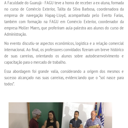
A Faculdade do Guarujá - FAGU teve a honra de receber a ex-aluna, formada
no curso de Comércio Exterior, Talita da Silva Barbosa, coordenadora da
empresa de navegação Hapag-Lloyd, acompanhada pelo Everto Farias,
SEGUNDA GRADUAÇÃO
também com formação na FAGU em Comércio Exterior, coordenador da
empresa Moller Maers, que proferiram aula-palestra aos alunos do curso de
MATRÍCULA
Administração.
No evento discutiu-se aspectos econômicos, logística e a relação comercial
EDITAL
internacional. Ao final, os professores convidados fizeram um breve histórico
de suas carreiras, orientando os alunos sobre autodesenvolvimento e
capacitação para o mercado de trabalho.
PUBLICAÇÕES
Essa abordagem foi grande valia, considerando a origem dos mesmos e
sucesso alcançado nas suas carreiras, evidenciando que o “sol nasce para
DESTAQUES
todos”.
REVISTAS ELETRÔNICAS
UNIESP NEWS
LOGIN