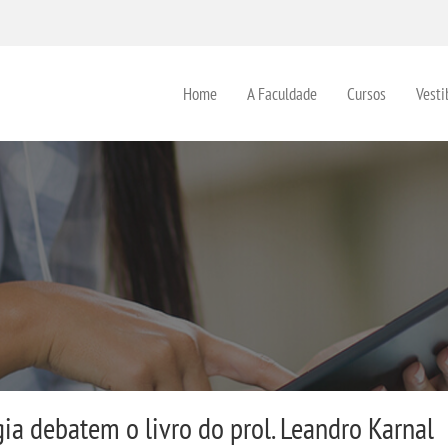
Home
A Faculdade
Cursos
Vesti
a debatem o livro do prol. Leandro Karnal