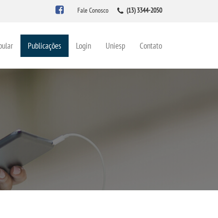
Fale Conosco
(13) 3344-2050
bular
Publicações
Login
Uniesp
Contato