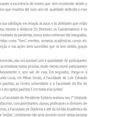
ficaram a excelência de ensino que vêm recebendo desde o
ativo que resultou até num selo de qualidade atribuída a esse
a satisfação em relação às aulas e às atividades que estão
tas mesmo à distância. Os Diretores, os Coordenadores e os
resultado da pandemia, nunca todos estiveram tão integrados,
nistas como "lives", eventos, semanas acadêmicas, cursos etc
orção e nas ações bem sucedidas que se tem obtido, graças
ciais, não era possível unir a quantidade de participantes
e acomodasse tantas pessoas, muito menos reunir participantes
ultaneamente e sem sair de casa. Em segundos, chega-se à
anta Luzia, em Minas Gerais, á Faculdade de Luiz Eduardo
 paulista, ao Centro universitário e à Faculdade do Rio de
e da capital paulista. E em todas elas juntas!
 Faculdade de Presidente Epitácio realizou seu Iº Simpósio
discente, com palestrantes, alunos, professores e diretores de
eiras, a Faculdade de Diadema e até da Gestão Acadêmica do
 "online", certamente não seria possível reunir tantas pessoas