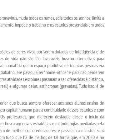
onavírus, muda todos os rumos, adia todos os sonhos, limita a
inamento, impede o trabalho e os estudos presenciais em todos
ies de seres vivos por serem dotados de inteligência e de
 de vida não são tão favoráveis, buscou alternativas para
vo normal". Já que o espaço produtivo de todas as pessoas era
 trabalho, ele passou a ser "home-office" e para não perderem
ras atividades escolares passaram a ser oferecidas à distância,
al) e, algumas delas, assíncronas (gravadas). Tudo isso, é de
ior que busca sempre oferecer aos seus alunos ensino de
eu capital humano para a continuidade desses estudos e com
Os professores, que merecem destaque desde o início da
m, buscaram novas estratégias e metodologias mediadas pela
ram de melhor como educadores, e passaram a ministrar suas
com tudo que há de melhor, de tal forma que, em 2020 e no