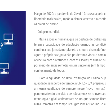
Março de 2020: a pandemia da Covid-19, causada pelo cor
liberdade mais básica, impõe o distanciamento e o conf
os níveis de ensino.
Colapso mundial.
Mas a espécie humana, que se destaca de outras espéc
terem a capacidade de adaptação quando as condições
continuar sua jornada no planeta e criou o chamado "no
agora a própria casa, para não perderem o vínculo com o
o vínculo com os estudos e com as Escolas, as aulas e out
por meio de aulas remotas online síncronas (em tempo re
conhecimento de todos.
Com a agilidade de uma Instituição de Ensino Super
qualidade sem perda de tempo, a UNIESP S/A preparou s
a mesma qualidade de sempre nesse "novo normal". 
pandemia tendo em vista que não apenas se reinventara
tecnologia digital, aprimoraram-se no que sempre fize
aulas remotas em tempo real (presenciais "online) e 