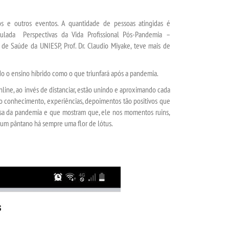
 outros eventos. A quantidade de pessoas atingidas é
tulada Perspectivas da Vida Profissional Pós-Pandemia –
 de Saúde da UNIESP, Prof. Dr. Claudio Miyake, teve mais de
 o ensino híbrido como o que triunfará após a pandemia.
line, ao invés de distanciar, estão unindo e aproximando cada
o conhecimento, experiências, depoimentos tão positivos que
usa da pandemia e que mostram que, ele nos momentos ruins,
m pântano há sempre uma flor de lótus.