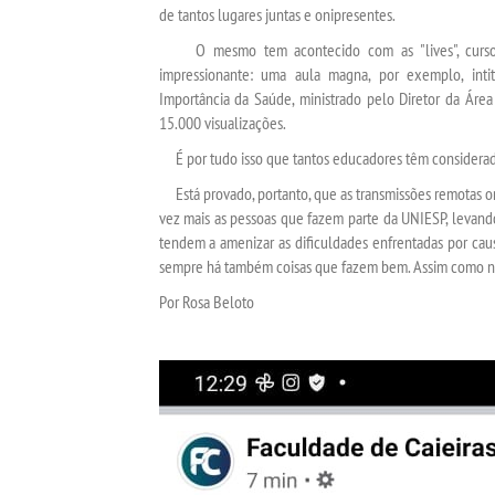
de tantos lugares juntas e onipresentes.
O mesmo tem acontecido com as "lives", cursos e
impressionante: uma aula magna, por exemplo, inti
Importância da Saúde, ministrado pelo Diretor da Área
15.000 visualizações.
É por tudo isso que tantos educadores têm considerado
Está provado, portanto, que as transmissões remotas on
vez mais as pessoas que fazem parte da UNIESP, levand
tendem a amenizar as dificuldades enfrentadas por ca
sempre há também coisas que fazem bem. Assim como nu
Por Rosa Beloto