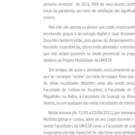
primeiro semestre de 2021, 90% de seus alunos certi
início da pandemia, um nível de satisfação tão signific
ensino.
Mas não são apenas os alunos que estão expressando su
recebendo graças à tecnologia digital e suas ferramen
Docentes também estão, pois apesar do distanciamento 
trocando experiências, oferecendo atividades extensio
que não seriam possíveis no modo presencial na prop
também ao Projeto Mobilidade da UNIESP.
Em tempos de aulas e atividades exclusivamente presen
que se consegue "online" por falta de espaço físico qu
de várias localidades distantes umas das outras sim
Faculdade de Colinas do Tocantins, á Faculdade de S
Magalhães na Bahia, à Faculdade do Guarujá no litoral
Janeiro, ou em qualquer das várias Faculdades do interior 
Nesta semana (de 31/05 a 02/06/2021), por exemplo, a
Multidisciplinar e contou, além de seu corpo docente e 
outras Faculdades da UNIESP, como a Faculdade de Cai
Corporativo em São Paulo/SP. Se não fosse uma atividade