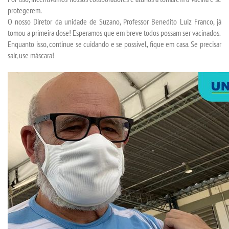
protegerem.
O nosso Diretor da unidade de Suzano, Professor Benedito Luiz Franco, já
SEGUNDA GRADUAÇÃO
tomou a primeira dose! Esperamos que em breve todos possam ser vacinados.
Enquanto isso, continue se cuidando e se possível, fique em casa. Se precisar
MATRÍCULA
sair, use máscara!
EDITAL
PUBLICAÇÕES
DESTAQUES
UNIESP NEWS
REPOSITÓRIO
PORTARIAS