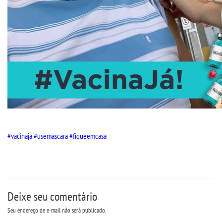
LOGIN
WEBMAIL
PORTAL DE ALUNOS
PORTAL DE PROFESSORES/ACADÊMICO
UNIESP
#vacinaja
#usemascara
#fiqueemcasa
CONTATO
IMPRENSA
Deixe seu comentário
Seu endereço de e-mail não será publicado.
TRABALHE CONOSCO