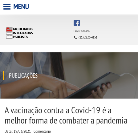
MENU
HOME
Fale Conosco
(11) 2823-4151
A FACULDADE
A UNIESP S.A.
QUEM SOMOS
PUBLICAÇÕES
INFRAESTRUTURA
BIBLIOTECA
A vacinação contra a Covid-19 é a
melhor forma de combater a pandemia
CPA
Data: 19/03/2021 | Comentário