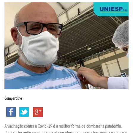
CPSA
COLAP PROUNI
CURSOS
BACHARELADOS
LICENCIATURAS
TECNOLÓGICOS
Compartilhe
VESTIBULAR
INSCREVA-SE
A vacinação contra a Covid-19 é a melhor forma de combater a pandemia.
Por isso, incentivamos nossos colaboradores e alunos a tomarem a vacina e se
TRANSFERÊNCIA