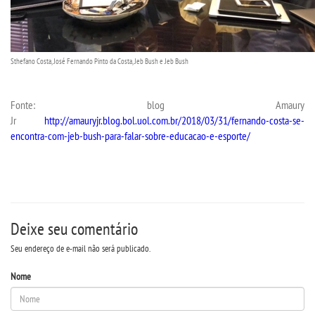
WEBMAIL
Sthefano Costa, José Fernando Pinto da Costa, Jeb Bush e Jeb Bush
PORTAL DE ALUNOS
Fonte: blog Amaury
PORTAL DE PROFESSORES/ACADÊMICO
Jr
http://amauryjr.blog.bol.uol.com.br/2018/03/31/fernando-costa-se-
encontra-com-jeb-bush-para-falar-sobre-educacao-e-esporte/
UNIESP
CONTATO
Deixe seu comentário
IMPRENSA
Seu endereço de e-mail não será publicado.
TRABALHE CONOSCO
Nome
OUVIDORIA