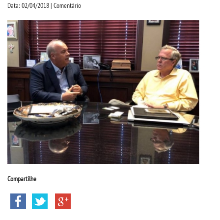
CPSA
Data: 02/04/2018 | Comentário
PROUNI
FIES
CURSOS
BACHARELADOS
LICENCIATURAS
TECNOLÓGICOS
Compartilhe
VESTIBULAR
INSCREVA-SE