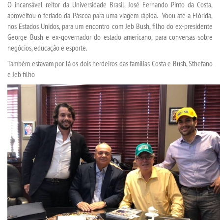
O incansável reitor da Universidade Brasil, José Fernando Pinto da Costa,
aproveitou o feriado da Páscoa para uma viagem rápida. Voou até a Flórida,
nos Estados Unidos, para um encontro com Jeb Bush, filho do ex-presidente
TRANSFERÊNCIA
George Bush e ex-governador do estado americano, para conversas sobre
negócios, educação e esporte.
SEGUNDA GRADUAÇÃO
Também estavam por lá os dois herdeiros das famílias Costa e Bush, Sthefano
e Jeb filho
MATRÍCULA
EDITAL
PUBLICAÇÕES
DESTAQUES
UNIESP NEWS
LOGIN