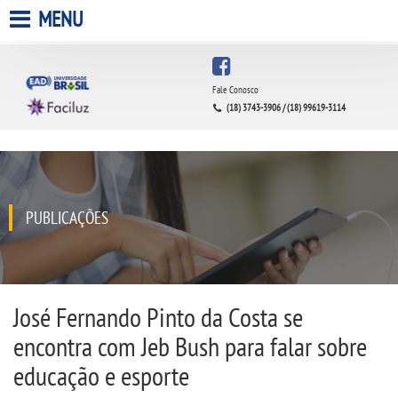
MENU
HOME
Fale Conosco
(18) 3743-3906 / (18) 99619-3114
A FACULDADE
A UNIESP S.A.
QUEM SOMOS
PUBLICAÇÕES
INFRAESTRUTURA
BIBLIOTECA
José Fernando Pinto da Costa se
encontra com Jeb Bush para falar sobre
CPA
educação e esporte