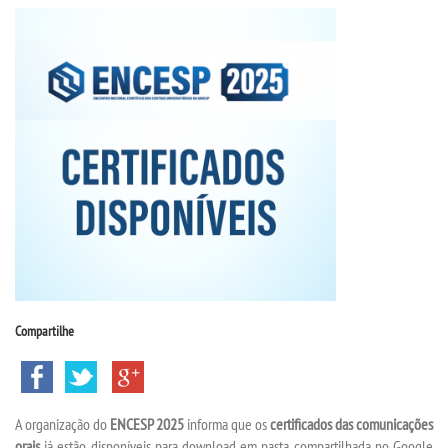
CPSA
PROUNI
FIES
CURSOS
BACHARELADOS
LICENCIATURAS
Compartilhe
TECNOLÓGICOS
VESTIBULAR
A organização do
ENCESP 2025
informa que os
certificados das comunicações
orais
já estão disponíveis para download em pasta compartilhada no Google
INSCREVA-SE