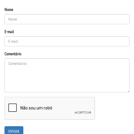
Nome
LOGIN
WEBMAIL
E-mail
PORTAL DE ALUNOS
Comentário
PORTAL DE PROFESSORES/ACADÊMICO
UNIESP
CONTATO
IMPRENSA
TRABALHE CONOSCO