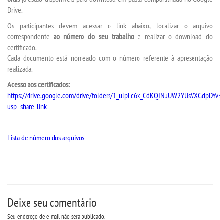
Drive.
Os participantes devem acessar o link abaixo, localizar o arquivo
TRANSFERÊNCIA
correspondente
ao número do seu trabalho
e realizar o download do
certificado.
SEGUNDA GRADUAÇÃO
Cada documento está nomeado com o número referente à apresentação
realizada.
MATRÍCULA
Acesso aos certificados:
https://drive.google.com/drive/folders/1_ulpLc6x_CdKQINuUW2YUsVXGdpDYv
usp=share_link
EDITAL
PUBLICAÇÕES
Lista de número dos arquivos
DESTAQUES
UNIESP NEWS
Deixe seu comentário
BLOG CONEXÃO UNIESP
Seu endereço de e-mail não será publicado.