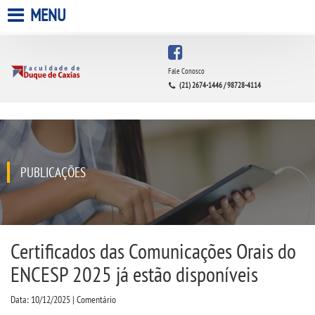
MENU
HOME
Fale Conosco
(21) 2674-1446 / 98728-4114
A FACULDADE
A UNIESP S.A.
QUEM SOMOS
PUBLICAÇÕES
INFRAESTRUTURA
BIBLIOTECA
Certificados das Comunicações Orais do
ENCESP 2025 já estão disponíveis
CPA
Data: 10/12/2025 | Comentário