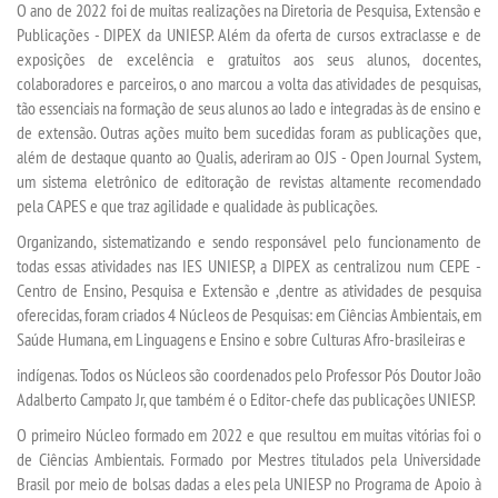
O ano de 2022 foi de muitas realizações na Diretoria de Pesquisa, Extensão e
Publicações - DIPEX da UNIESP. Além da oferta de cursos extraclasse e de
exposições de excelência e gratuitos aos seus alunos, docentes,
TRANSFERÊNCIA
colaboradores e parceiros, o ano marcou a volta das atividades de pesquisas,
tão essenciais na formação de seus alunos ao lado e integradas às de ensino e
SEGUNDA GRADUAÇÃO
de extensão. Outras ações muito bem sucedidas foram as publicações que,
além de destaque quanto ao Qualis, aderiram ao OJS - Open Journal System,
MATRÍCULA
um sistema eletrônico de editoração de revistas altamente recomendado
pela CAPES e que traz agilidade e qualidade às publicações.
EDITAL
Organizando, sistematizando e sendo responsável pelo funcionamento de
todas essas atividades nas IES UNIESP, a DIPEX as centralizou num CEPE -
Centro de Ensino, Pesquisa e Extensão e ,dentre as atividades de pesquisa
PUBLICAÇÕES
oferecidas, foram criados 4 Núcleos de Pesquisas: em Ciências Ambientais, em
Saúde Humana, em Linguagens e Ensino e sobre Culturas Afro-brasileiras e
DESTAQUES
indígenas. Todos os Núcleos são coordenados pelo Professor Pós Doutor João
Adalberto Campato Jr, que também é o Editor-chefe das publicações UNIESP.
UNIESP NEWS
O primeiro Núcleo formado em 2022 e que resultou em muitas vitórias foi o
de Ciências Ambientais. Formado por Mestres titulados pela Universidade
Brasil por meio de bolsas dadas a eles pela UNIESP no Programa de Apoio à
BLOG CONEXÃO UNIESP