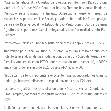
Material Genético? Uma Questão de Bioética, por Hermison Ricardo Bioni;
Violência Obstétrica: Visão Geral, por Rosana Torrano; Responsabilidade do
OUVIDORIA
Município pela Omissão na Invasão, Ocupação e Posse em áreas de
Mananciais: Aspectos Legais e Sociais, por Ariella Rettondini; e Recomposição
de área de Reserva Legal no Estado de São Paulo com o Uso de Sistemas
Agroflorestais, por Dimas Cabral Delegá, todas também mediadas pelo Prof.
Campato
(http://www.uniesp.edu.br/sites/institucional/noticia.php?id_noticia=6653)
Transmitido pelo Canal YouTube, o IIº Colóquio foi um sucesso de público e
hoje, fortalecendo ainda mais todas as conquistas do Núcleo de Pesquisa em
Ciências Ambientais e do PTDO (onde e quando tudo começou), a DIPEX
lança hoje, 2 de fevereiro de 2023, os seus ANAIS, já no OJS!
Não deixem de ler o importante e excelente material publicado nos Anais no
endereço: https://publicacoes.uniesp.edu.br/index.php/13/index
Parabéns e gratidão aos pesquisadores do Núcleo e seu ao Coordenador
,Prof. Campato, por todas as conquistas obtidas. Que elas se multipliquem em
2023!
Gratidão também ao Mestre Edílson Teles Gomes Jr, que realiza o