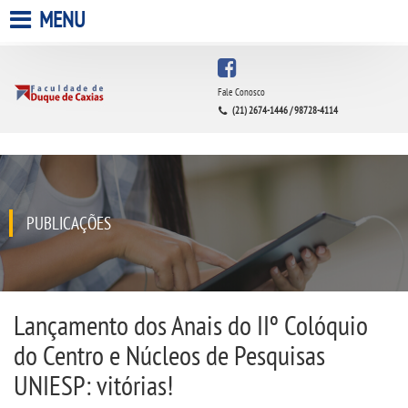
MENU
HOME
Fale Conosco
(21) 2674-1446 / 98728-4114
A FACULDADE
A UNIESP S.A.
QUEM SOMOS
PUBLICAÇÕES
INFRAESTRUTURA
BIBLIOTECA
Lançamento dos Anais do IIº Colóquio
do Centro e Núcleos de Pesquisas
CPA
UNIESP: vitórias!