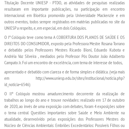
Titulação Docente UNIESP - PTDO, as atividades de pesquisas realizadas
resultaram em importante publicações, na participação em encontro
LOGIN
internacional em Bioética promovido pela Universidade Mackenzie e em
outros eventos, todos sempre registrados em matérias publicadas no site da
UNIESP a respeito, e, em especial, em dois Colóquios.
WEBMAIL
O Iº Colóquio teve como tema A COBERTURA DOS PLANOS DE SAÚDE E OS
DIREITOS DO CONSUMIDOR, exposto pela Professora Mestre Rosana Torrano
PORTAL DE ALUNOS
e debatido pelos Professores Mestres Ricardo Bioni, Eduardo Kubota e
Andréia Vaz Silveira , mediados pelo Professor Pós Doutor João Adalberto
PORTAL DE PROFESSORES/ACADÊMICO
Campato Jr. Foi um encontro de excelência, com tema de interesse de todos,
apresentado e debatido com clareza e de forma simples e didática. (veja mais
UNIESP
em http://www.uniesp.edu.br/sites/institucional/noticia.php?
id_noticia=6546)
O IIº Colóquio mostrou amadurecimento decorrente da realização de
CONTATO
trabalhos ao longo do ano e trouxe novidades: realizado em 17 de outubro
de 2020, ao invés de uma exposição com debates, foram 4 exposições sobre
IMPRENSA
o tema central Questões importantes sobre Saúde e Meio Ambiente na
atualidade, desenvolvido pelas exposições dos Professores Mestres do
TRABALHE CONOSCO
Núcleo de Ciências Ambientais: Embriões Excedentários: Possíveis Filhos ou