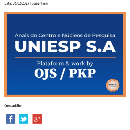
CPSA
Data: 03/02/2023 | Comentário
PROUNI
FIES
CURSOS
BACHARELADOS
LICENCIATURAS
TECNOLÓGICOS
Compartilhe
VESTIBULAR
INSCREVA-SE