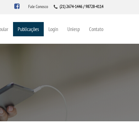
Fale Conosco
(21) 2674-1446 / 98728-4114
bular
Publicações
Login
Uniesp
Contato