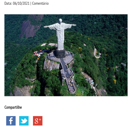
CPSA
Data: 06/10/2021 | Comentário
PROUNI
FIES
CURSOS
BACHARELADOS
LICENCIATURAS
TECNOLÓGICOS
Compartilhe
VESTIBULAR
INSCREVA-SE