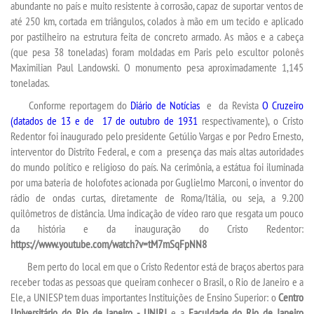
abundante no país e muito resistente à corrosão, capaz de suportar ventos de
até 250 km, cortada em triângulos, colados à mão em um tecido e aplicado
OUVIDORIA
por pastilheiro na estrutura feita de concreto armado. As mãos e a cabeça
(que pesa 38 toneladas) foram moldadas em Paris pelo escultor polonês
Maximilian Paul Landowski. O monumento pesa aproximadamente 1,145
toneladas.
Conforme reportagem do
Diário de Notícias
e da
Revista
O Cruzeiro
(datados de 13 e
de 17 de outubro de 1931
respectivamente), o Cristo
Redentor foi inaugurado pelo presidente Getúlio Vargas e por Pedro Ernesto,
interventor do Distrito Federal, e com a presença das mais altas autoridades
do mundo político e religioso do país. Na cerimônia, a estátua foi iluminada
por uma bateria de holofotes acionada por Guglielmo Marconi, o inventor do
rádio de ondas curtas, diretamente de Roma/Itália, ou seja, a 9.200
quilômetros de distância. Uma indicação de vídeo raro que resgata um pouco
da história e da inauguração do Cristo Redentor:
https://www.youtube.com/watch?v=tM7mSqFpNN8
Bem perto do local em que o Cristo Redentor está de braços abertos para
receber todas as pessoas que queiram conhecer o Brasil, o Rio de Janeiro e a
Ele, a UNIESP tem duas importantes Instituições de Ensino Superior: o
Centro
Universitário do Rio de Janeiro - UNIRJ
e a
Faculdade do Rio de Janeiro