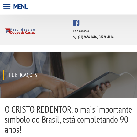
MENU
HOME
Fale Conosco
(21) 2674-1446 / 98728-4114
A FACULDADE
A UNIESP S.A.
QUEM SOMOS
PUBLICAÇÕES
INFRAESTRUTURA
BIBLIOTECA
O CRISTO REDENTOR, o mais importante
símbolo do Brasil, está completando 90
CPA
anos!