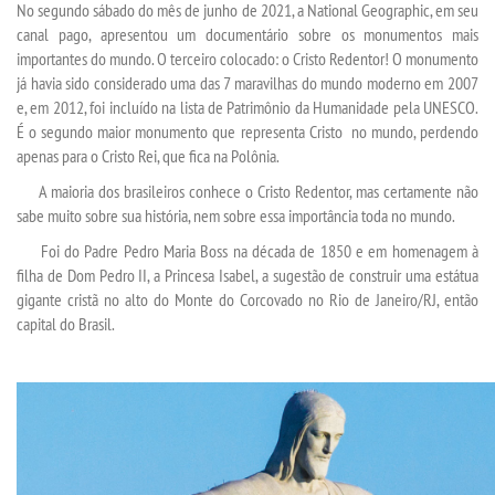
No segundo sábado do mês de junho de 2021, a National Geographic, em seu
canal pago, apresentou um documentário sobre os monumentos mais
importantes do mundo. O terceiro colocado: o Cristo Redentor! O monumento
TRANSFERÊNCIA
já havia sido considerado uma das 7 maravilhas do mundo moderno em 2007
e, em 2012, foi incluído na lista de Patrimônio da Humanidade pela UNESCO.
SEGUNDA GRADUAÇÃO
É o segundo maior monumento que representa Cristo no mundo, perdendo
apenas para o Cristo Rei, que fica na Polônia.
MATRÍCULA
A maioria dos brasileiros conhece o Cristo Redentor, mas certamente não
sabe muito sobre sua história, nem sobre essa importância toda no mundo.
EDITAL
Foi do Padre Pedro Maria Boss na década de 1850 e em homenagem à
filha de Dom Pedro II, a Princesa Isabel, a sugestão de construir uma estátua
gigante cristã no alto do Monte do Corcovado no Rio de Janeiro/RJ, então
PUBLICAÇÕES
capital do Brasil.
DESTAQUES
UNIESP NEWS
BLOG CONEXÃO UNIESP