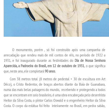
LOGIN
WEBMAIL
PORTAL DE ALUNOS
O monumento, porém , só foi construído após uma campanha de
PORTAL DE PROFESSORES/ACADÊMICO
arrecadação que rendeu mais de mil contos de réis, no período de 1922 a
1931, e foi inaugurado durante as festividades do
Dia de Nossa Senhora
UNIESP
Aparecida, a Padroeira do Brasil, em 12 de outubro de 1931
, o que significa
que, neste ano, ele completará
90 anos
.
Com 38 metros total (8 metros de pedestal + 30 de escultura em Art
CONTATO
Déco), o Cristo Redentor, de braços abertos diante da Baía de Guanabara,
numa das mais belas paisagens do mundo, recebendo e protegendo a todos
IMPRENSA
que se encontram em solo brasileiro, é uma obra encabeçada pelo desenhista
Heitor da Silva Costa, o pintor Carlos Oswald e o engenheiro Heitor da Silva
Costa. O corpo da estátua foi feito inteiramente no Brasil, em pedra sabão,
TRABALHE CONOSCO