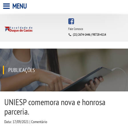
MENU
HOME
Fale Conosco
(21) 2674-1446 / 98728-4114
A FACULDADE
A UNIESP S.A.
QUEM SOMOS
PUBLICAÇÕES
INFRAESTRUTURA
BIBLIOTECA
UNIESP comemora nova e honrosa
parceria.
CPA
Data: 17/09/2021 | Comentário