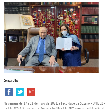
CPSA
PROUNI
FIES
CURSOS
BACHARELADOS
LICENCIATURAS
Compartilhe
TECNOLÓGICOS
VESTIBULAR
Na semana de 17 a 21 de maio de 2021, a Faculdade de Suzano - UNISUZ -
da UNIESP S/A realizou a
Semana Jurídica UNISUZ
com a participação de
INSCREVA-SE