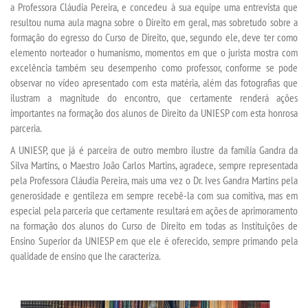
a Professora Cláudia Pereira, e concedeu
à
sua equipe
uma entrevista que
resultou numa aula magna sobre o Direito em geral, mas sobretudo sobre a
LOGIN
formação do
egresso do Curso de Direito
,
que
, segundo ele,
deve ter como
elemento norteador o
humanismo
, mo
mentos em que o jurista mostra com
excelência também seu desempenho como professor, conforme se pode
WEBMAIL
observar no vídeo apresentado com esta matéria, além das fotografias que
ilustram a magnitude do encontro, que certamente renderá
ações
PORTAL DE ALUNOS
importantes na formação dos alunos de Direito da UNIESP com esta honrosa
parceria.
PORTAL DE PROFESSORES/ACADÊMICO
A UNIESP, que já é parceira de outro membro ilustre da família Gandra da
Silva Martins, o Maestro João Carlos Martins,
agradece
, sempre representada
pela Professora
Cláudia Pereira,
mais uma vez o Dr. Ives Gandra Martins pela
UNIESP
generosidade e gentileza em sempre recebê-la com sua comitiva, mas em
especial pela parceria
que certamente resultará em ações de aprimoramento
CONTATO
na formação dos alunos do Curso de Direito em todas as Instituições de
Ensino Superior da UNIESP em que ele é oferecido, sempre primando pela
qualidade de ensino
que lhe caracteriza.
IMPRENSA
TRABALHE CONOSCO