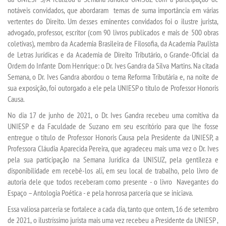
notáveis
convidados
, que abordaram
temas de suma importância em várias
vertentes do Direito. Um desses
eminentes
convidados foi o
ilustre jurista,
TRANSFERÊNCIA
advogado, professor, escritor (com 90 livros publicados e mais de 500 obras
coletivas)
,
membro da Academia Brasileira de Filosofia, da Academia Paulista
SEGUNDA GRADUAÇÃO
de Letras Jurídicas e da Academia de Direito Tributário
, o
Grande-Oficial da
Ordem do Infante Dom Henrique
: o Dr. Ives Gandra da Silva Martins
. Na
citada
Semana
, o Dr. Ives Gandra
a
bordou o tema
Reforma Tributária
e, na
noite de
MATRÍCULA
sua exposição,
foi outorgado a ele pela UNIESP
o título de
Professor Honoris
Causa.
EDITAL
No dia 17 de jun
h
o de 2021, o Dr. Ives Gandra recebeu uma comitiva da
UNIESP e da Faculdade de Suzano
em seu escritório
para
que lhe fosse
entregue
o
título de Professor Honoris Causa
pela Presidente da UNIESP, a
PUBLICAÇÕES
Professora Cláudia Aparecida Pereira, que agradeceu mais uma vez o Dr. Ives
pela sua participação na Semana Jurídica da UNISUZ, pela gentileza e
DESTAQUES
disponibilidade em recebê-los ali, em seu local de trabalho, pelo livro de
autoria dele que todos receberam como presente -
o
livro
Navegantes do
Espaço – Antologia Poética
-
e pela honrosa parceria que se iniciava.
UNIESP NEWS
Essa
valiosa parceria se fortalece a cada dia, tanto que ontem, 16 de setembro
de 2021, o ilustríssimo jurista mais uma vez recebeu a Presidente da UNIESP ,
BLOG CONEXÃO UNIESP