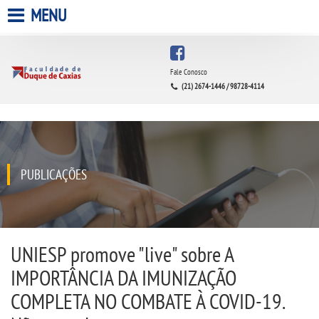
MENU
HOME
Fale Conosco
(21) 2674-1446 / 98728-4114
A FACULDADE
A UNIESP S.A.
QUEM SOMOS
PUBLICAÇÕES
INFRAESTRUTURA
BIBLIOTECA
UNIESP promove "live" sobre A
IMPORTÂNCIA DA IMUNIZAÇÃO
CPA
COMPLETA NO COMBATE À COVID-19.