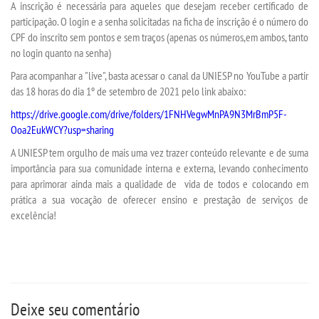
A inscrição é necessária para aqueles que desejam receber certificado de
participação. O
login
e a
senha
solicitadas na ficha de inscrição é o número do
LOGIN
CPF do inscrito sem pontos e sem traços (apenas os números,em ambos, tanto
no
login
quanto na
senha
)
WEBMAIL
Para acompanhar a "live", basta acessar o canal da UNIESP no YouTube a partir
das 18 horas do dia 1º de setembro de 2021 pelo link abaixo:
PORTAL DE ALUNOS
https://drive.google.com/drive/folders/1FNHVegwMnPA9N3MrBmP5F-
Ooa2EukWCY?usp=sharing
PORTAL DE PROFESSORES/ACADÊMICO
A UNIESP tem orgulho de mais uma vez trazer conteúdo relevante e de suma
importância para sua comunidade interna e externa, levando conhecimento
para aprimorar ainda mais a qualidade de vida de todos e colocando em
UNIESP
prática a sua vocação de oferecer ensino e prestação de serviços de
excelência!
CONTATO
IMPRENSA
Deixe seu comentário
TRABALHE CONOSCO