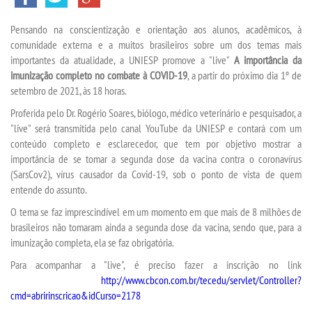
Pensando na conscientização e orientação aos alunos, acadêmicos, à
TRANSFERÊNCIA
comunidade externa e a muitos brasileiros sobre um dos temas mais
importantes da atualidade, a UNIESP promove a "live"
A importância da
SEGUNDA GRADUAÇÃO
imunização completo no combate à COVID-19
, a partir do próximo dia 1º de
setembro de 2021, às 18 horas.
Proferida pelo Dr. Rogério Soares, biólogo, médico veterinário e pesquisador, a
MATRÍCULA
"live" será transmitida pelo canal YouTube da UNIESP e contará com um
conteúdo completo e esclarecedor, que tem por objetivo mostrar a
EDITAL
importância de se tomar a segunda dose da vacina contra o coronavírus
(SarsCov2), vírus causador da Covid-19, sob o ponto de vista de quem
entende do assunto.
PUBLICAÇÕES
O tema se faz imprescindível em um momento em que mais de 8 milhões de
brasileiros não tomaram ainda a segunda dose da vacina, sendo que, para a
DESTAQUES
imunização completa, ela se faz obrigatória.
Para acompanhar a "live", é preciso fazer a inscrição no link
UNIESP NEWS
http://www.cbcon.com.br/tecedu/servlet/Controller?
cmd=abririnscricao&idCurso=2178
BLOG CONEXÃO UNIESP