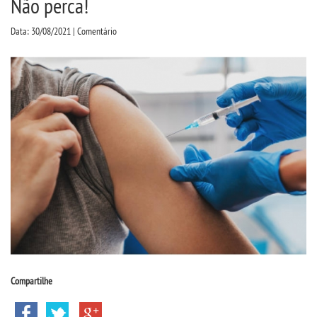
Não perca!
CPSA
Data: 30/08/2021 | Comentário
PROUNI
FIES
CURSOS
BACHARELADOS
LICENCIATURAS
TECNOLÓGICOS
VESTIBULAR
Compartilhe
INSCREVA-SE