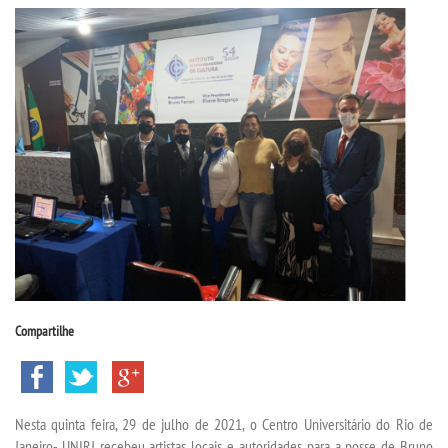
CPSA
PROUNI
FIES
CURSOS
BACHARELADOS
LICENCIATURAS
Compartilhe
TECNOLÓGICOS
VESTIBULAR
Nesta quinta feira, 29 de julho de 2021, o Centro Universitário do Rio de
Janeiro- UNIRJ recebeu artistas locais e autoridades para a posse de Bruno
INSCREVA-SE