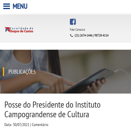
MENU
HOME
Fale Conosco
(21) 2674-1446 / 98728-4114
A FACULDADE
A UNIESP S.A.
QUEM SOMOS
PUBLICAÇÕES
INFRAESTRUTURA
BIBLIOTECA
Posse do Presidente do Instituto
Campograndense de Cultura
CPA
Data: 30/07/2021 | Comentário