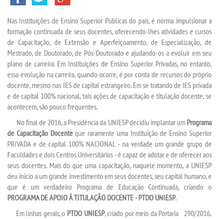
Nas Instituições de Ensino Superior Públicas do país, é norma impulsionar a
TRANSFERÊNCIA
formação continuada de seus docentes, oferecendo-lhes atividades e cursos
de Capacitação, de Extensão e Aperfeiçoamento, de Especialização, de
SEGUNDA GRADUAÇÃO
Mestrado, de Doutorado, de Pós-Doutorado e ajudando-os a evoluir em seu
plano de carreira. Em Instituições de Ensino Superior Privadas, no entanto,
essa evolução na carreira, quando ocorre, é por conta de recursos do próprio
MATRÍCULA
docente, mesmo nas IES de capital estrangeiro. Em se tratando de IES privada
e de capital 100% nacional, tais ações de capacitação e titulação docente, se
EDITAL
acontecem, são pouco frequentes.
No final de 2016, a Presidência da UNIESP decidiu implantar um
Programa
de Capacitação Docente
que raramente uma Instituição de Ensino Superior
PUBLICAÇÕES
PRIVADA e de capital 100% NACIONAL - na verdade um grande grupo de
Faculdades e dois Centros Universitários - é capaz de adotar e de oferecer aos
DESTAQUES
seus docentes. Mais do que uma capacitação, naquele momento, a UNIESP
deu início a um grande investimento em seus docentes, seu capital humano, e
que é um verdadeiro Programa de Educação Continuada, criando o
UNIESP NEWS
PROGRAMA DE APOIO À TITULAÇÃO DOCENTE - PTDO UNIESP
.
Em linhas gerais, o
PTDO UNIESP
, criado por meio da Portaria 290/2016,
BLOG CONEXÃO UNIESP