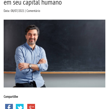
em seu capital humano
CPSA
Data: 08/07/2021 | Comentário
PROUNI
FIES
CURSOS
BACHARELADOS
LICENCIATURAS
TECNOLÓGICOS
VESTIBULAR
Compartilhe
INSCREVA-SE