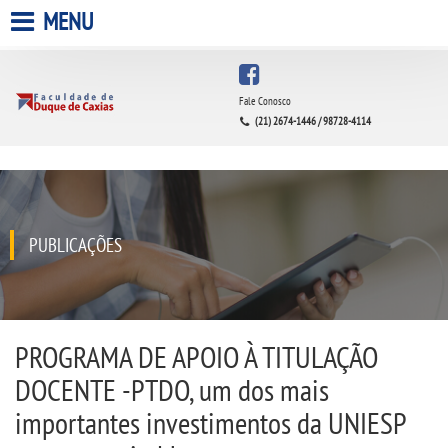
MENU
HOME
Fale Conosco
(21) 2674-1446 / 98728-4114
A FACULDADE
A UNIESP S.A.
QUEM SOMOS
PUBLICAÇÕES
INFRAESTRUTURA
BIBLIOTECA
PROGRAMA DE APOIO À TITULAÇÃO
DOCENTE -PTDO, um dos mais
CPA
importantes investimentos da UNIESP