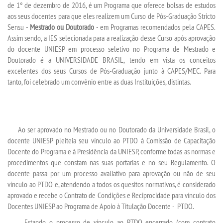
de 1° de dezembro de 2016, é um Programa que oferece bolsas de estudos
aos seus docentes para que eles realizem um Curso de Pós-Graduação Stricto
LOGIN
Sensu -
Mestrado ou Doutorado
- em Programas recomendados pela CAPES.
Assim sendo, a IES selecionada para a realização desse Curso após aprovação
do docente UNIESP em processo seletivo no Programa de Mestrado e
WEBMAIL
Doutorado é a UNIVERSIDADE BRASIL, tendo em vista os conceitos
excelentes dos seus Cursos de Pós-Graduação junto à CAPES/MEC. Para
PORTAL DE ALUNOS
tanto, foi celebrado um convênio entre as duas Instituições, distintas.
PORTAL DE PROFESSORES/ACADÊMICO
Ao ser aprovado no Mestrado ou no Doutorado da Universidade Brasil, o
UNIESP
docente UNIESP pleiteia seu vínculo ao PTDO à Comissão de Capacitação
Docente do Programa e à Presidência da UNIESP, conforme todas as normas e
CONTATO
procedimentos que constam nas suas portarias e no seu Regulamento. O
docente passa por um processo avaliativo para aprovação ou não de seu
vínculo ao PTDO e, atendendo a todos os quesitos normativos, é considerado
IMPRENSA
aprovado e recebe o
Contrato de Condições e Reciprocidade para vínculo dos
Docentes UNIESP ao Programa de Apoio à Titulação Docente - PTDO.
TRABALHE CONOSCO
Estando o processo de vínculo ao PTDO encerrado (com contrato