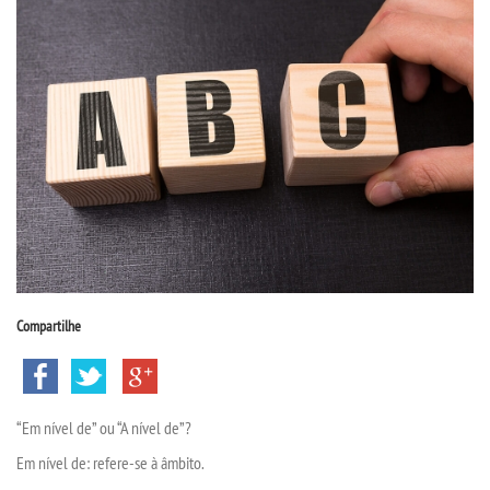
CPSA
PROUNI
FIES
CURSOS
BACHARELADOS
LICENCIATURAS
Compartilhe
TECNOLÓGICOS
“
Em
nível
de
”
ou
“
A
nível
de
”?
VESTIBULAR
Em nível de: refere-se à
âmbito
.
INSCREVA-SE