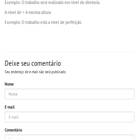
Exemplo: O trabalho será realizado em nível de diretoria.
A nível de = A mesma altura
TRANSFERÊNCIA
Exemplo: O trabalho
está
a nível de perfeição.
SEGUNDA GRADUAÇÃO
MATRÍCULA
Deixe seu comentário
EDITAL
Seu endereço de e-mail não será publicado.
Nome
PUBLICAÇÕES
DESTAQUES
E-mail
UNIESP NEWS
Comentário
BLOG CONEXÃO UNIESP