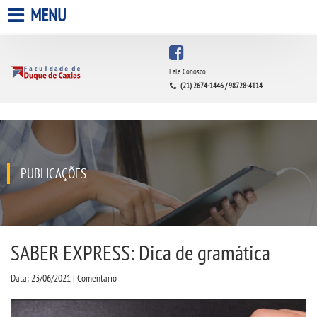
MENU
HOME
Fale Conosco
(21) 2674-1446 / 98728-4114
A FACULDADE
A UNIESP S.A.
QUEM SOMOS
PUBLICAÇÕES
INFRAESTRUTURA
BIBLIOTECA
SABER EXPRESS: Dica de gramática
Data: 23/06/2021 | Comentário
CPA