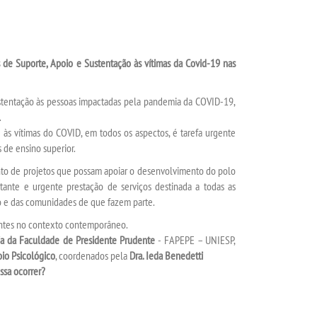
 de Suporte, Apoio e Sustentação às vítimas da Covid-19 nas
ustentação às pessoas impactadas pela pandemia da COVID-19,
.
 às vítimas do COVID, em todos os aspectos, é tarefa urgente
s de ensino superior.
ento de projetos que possam apoiar o desenvolvimento do polo
rtante e urgente prestação de serviços destinada a todas as
no e das comunidades de que fazem parte.
gentes no contexto contemporâneo.
a da Faculdade de Presidente Prudente
- FAPEPE – UNIESP,
io Psicológico
, coordenados pela
Dra. Ieda Benedetti
ssa ocorrer?