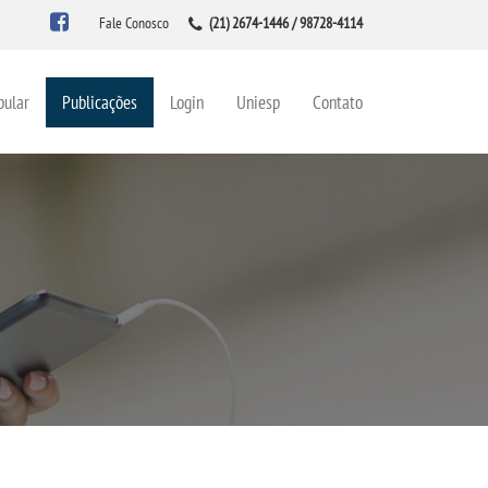
Fale Conosco
(21) 2674-1446 / 98728-4114
bular
Publicações
Login
Uniesp
Contato