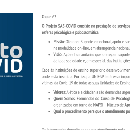
O que é?
O Projeto SAS-COVID consiste na prestação de serviços
esferas psicológica e psicossomática.
Missão
: Oferecer Suporte emocional, apoio e s
na modalidade on-line, em abrangência nacional
Visão
: Ações humanitárias que ofereçam suporte
de toda sociedade e, em especial, das instituiçõe
Cabe às instituições de ensino superior o desenvolvim
onde está inserido. Por isso, a UNIESP terá essa impo
vítimas da Covid-19 de todas as suas Unidades de Ensi
Valores
: A ética e a cidadania são demandas ur
Quem Somos
:
Formandos do Curso de Psicologi
organizados em torno do
NAPSI – Núcleo de Apo
Qual o procedimento para que o atendimento po
Os interessados deverão agendar o atendimento pelo