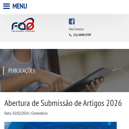
MENU
HOME
Fale Conosco
(11) 4040-6709
A FACULDADE
A UNIESP S.A.
QUEM SOMOS
PUBLICAÇÕES
ESTÁGIOS
INFRAESTRUTURA
Abertura de Submissão de Artigos 2026
Data: 02/02/2026 | Comentário
BIBLIOTECA