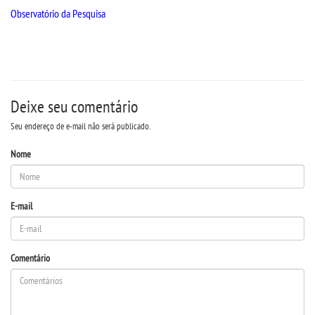
Observatório da Pesquisa
TRANSFERÊNCIA
SEGUNDA GRADUAÇÃO
Deixe seu comentário
MATRÍCULA
Seu endereço de e-mail não será publicado.
EDITAL
Nome
EDITAL - ADENDO 1
E-mail
PUBLICAÇÕES
Comentário
DESTAQUES
UNIESP NEWS