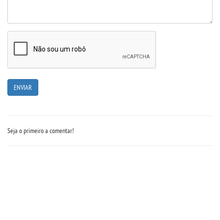
LOGIN
WEBMAIL
PORTAL DE ALUNOS
PORTAL DE PROFESSORES/ACADÊMICO
Seja o primeiro a comentar!
UNIESP
CONTATO
IMPRENSA
TRABALHE CONOSCO