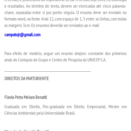
e resultados. Ao término do texto, devem ser elencadas até cinco palavras-
chave, separadas entre si por ponto vírgula. O resumo deve ser enviado no
PORTAL DE PROFESSORES/ACADÊMICO
formato word, na fonte Arial 12, com espaço de 1, 5 entre as linhas, com todas
as margens 3cm. Os resumos deverão ser enviados ao e-mail
UNIESP
campatojr@gmail.com
CONTATO
Para efeito de modelo, segue um resumo simples constante dos primeiros
anais do Colóquio do Grupo e Centro de Pesquisa da UNIESP S.A.
IMPRENSA
___________________________________________________________
DIREITOS DA PARTURIENTE
TRABALHE CONOSCO
OUVIDORIA
Flavia Petra Melara Benatti
Graduada em Direito, Pós-graduada em Direito Empresarial, Mestre em
Ciências Ambientais pela Universidade Brasil.