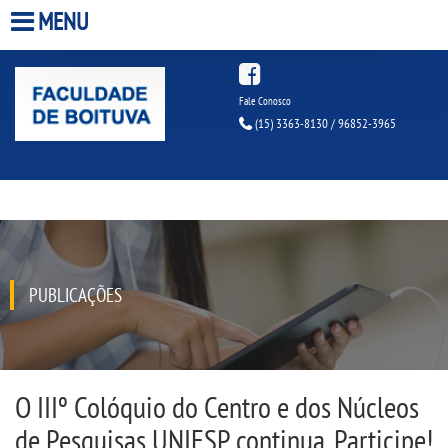
MENU
HOME
Fale Conosco
(15) 3363-8130 / 96852-3965
A FACULDADE
A UNIESP S.A.
QUEM SOMOS
PUBLICAÇÕES
INFRAESTRUTURA
BIBLIOTECA
O IIIº Colóquio do Centro e dos Núcleos
CPA
de Pesquisas UNIESP continua. Participe!