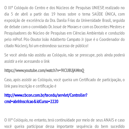
TRANSFERÊNCIA
O IIIº Colóquio do Centro e dos Núcleos de Pesquisas UNIESP, realizado no
dia 5 de abril a partir das 19 horas sobre o tema SAÚDE ÚNICA, com
SEGUNDA GRADUAÇÃO
exposição de excelência da Dra. Danila Frias da Universidade Brasil, seguida
de debate com o convidado Dr. Josué de Moraes e com os Docentes Mestres e
Pesquisadores do Núcleo de Pesquisas em Ciências Ambientais e conduzido
MATRÍCULA
pelo mProf. Pós-Doutor João Adalberto Campato Jr (que é o Coordenador do
citado Núcleo), foi um estrondoso sucesso de público!
EDITAL
Se você ainda não assistiu ao Colóquio, não se preocupe, pois ainda poderá
assistir a ele acessando o link
PUBLICAÇÕES
https://www.youtube.com/watch?v=9ICU8UjAWmQ
Caso, após assistir ao Colóquio, você queira um Certificado de participação, o
DESTAQUES
link para inscrição e certificação é
http://www.cbcon.com.br/tecedu/servlet/Controller?
UNIESP NEWS
cmd=abririnscricao&idCurso=2220
REPOSITÓRIO
O IIIº Colóquio, no entanto, terá continuidade por meio de seus ANAIS e caso
você queira participoar dessa importante sequência do bem sucedido