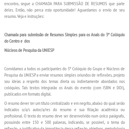
PPC
encontro, segue a CHAMADA PARA SUBMISSÃO DE RESUMOS que parte
deles. Então, não perca esta oportunidade! Aguardamos o envio de seu
resumo. Veja e instruções:
PDI
MANUAIS
Chamada para submissão de Resumos Simples para os
Anais do 3º Colóquio
do Centro e dos
REGULAMENTOS
Núcleos de Pesquisa da UNIESP
BIBLIOTECA
Convidamos a todos os participantes do 3º Colóquio do Grupo e Núcleos de
Pesquisa da UNIESP a enviar resumos simples oriundos de reflexões, projeto
PORTARIAS
sou ideias a respeito dos temas direta ou indiretamente abordados nos
colóquios. Tais textos integrarão os Anais do evento (com ISBN e DOI),
publicados em formato digital.
LOGIN
O resumo dever ter um título centralizado e em negrito, abaixo do qual serão
indicados o/a/s autor/a/res do resumo e sua filiação acadêmica ou
WEBMAIL
profissional. O texto do resumo deve ser desenvolvido num único parágrafo,
possuindo entre 150 e 500 palavras, indicando, se possível, o tema da
PORTAL DE ALUNOS
reflexão, a justificativa da importância dessa reflexão, objetivos, metodologia