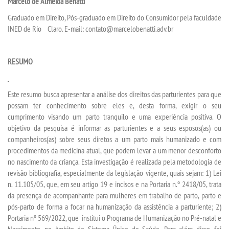
Marcelo de Almeida Benatti
Graduado em Direito, Pós-graduado em Direito do Consumidor pela faculdade
INED de Rio Claro. E-mail: contato@marcelobenatti.adv.br
RESUMO
Este resumo busca apresentar a análise dos direitos das parturientes para que
possam ter conhecimento sobre eles e, desta forma, exigir o seu
cumprimento visando um parto tranquilo e uma experiência positiva. O
objetivo da pesquisa é informar as parturientes e a seus esposos(as) ou
companheiros(as) sobre seus diretos a um parto mais humanizado e com
procedimentos da medicina atual, que podem levar a um menor desconforto
no nascimento da criança. Esta investigação é realizada pela metodologia de
revisão bibliografia, especialmente da legislação vigente, quais sejam: 1) Lei
n. 11.105/05, que, em seu artigo 19 e incisos e na Portaria n.º 2418/05, trata
da presença de acompanhante para mulheres em trabalho de parto, parto e
pós-parto de forma a focar na humanização da assistência a parturiente; 2)
Portaria nº 569/2022, que institui o Programa de Humanização no Pré-natal e
Nascimento, no âmbito do Sistema Único de Saúde. Para além disso, foi