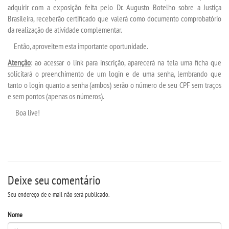
adquirir com a exposição feita pelo Dr. Augusto Botelho sobre a Justiça
Brasileira, receberão certificado que valerá como documento comprobatório
PORTAL DE PROFESSORES/ACADÊMICO
da realização de atividade complementar.
Então, aproveitem esta importante oportunidade.
UNIESP
Atenção
: ao acessar o link para inscrição, aparecerá na tela uma ficha que
solicitará o preenchimento de um
login
e de uma senha, lembrando que
CONTATO
tanto o
login
quanto a senha (ambos) serão o número de seu CPF sem traços
e sem pontos (apenas os números).
IMPRENSA
Boa
live
!
TRABALHE CONOSCO
OUVIDORIA
Deixe seu comentário
Seu endereço de e-mail não será publicado.
Nome