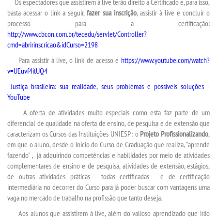
PPC
Os espectadores que assistirem à
live
terão direito a Certificado e, para isso,
basta acessar o link a seguir,
fazer sua inscrição
, assistir à
live
e concluir o
processo para a certificação:
PDI
http://www.cbcon.com.br/tecedu/servlet/Controller?
cmd=abririnscricao&idCurso=2198
MANUAIS
Para assistir à
live
, o link de acesso é
https://www.youtube.com/watch?
v=UEuvf4itUQ4
REGULAMENTOS
Justiça brasileira: sua realidade, seus problemas e possíveis soluções -
YouTube
BIBLIOTECA
A oferta de atividades muito especiais como esta faz parte de um
diferencial de qualidade na oferta de ensino, de pesquisa e de extensão que
PORTARIAS
caracterizam os Cursos das Instituições UNIESP : o
Projeto Profissionalizando
,
em que o aluno, desde o início do Curso de Graduação que realiza, "aprende
fazendo" , já adquirindo competências e habilidades por meio de atividades
LOGIN
complementares de ensino e de pesquisa, atividades de extensão, estágios,
de outras atividades práticas - todas certificadas - e de certificação
intermediária no decorrer do Curso para já poder buscar com vantagens uma
WEBMAIL
vaga no mercado de trabalho na profissão que tanto deseja.
Aos alunos que assistirem à
live
, além do valioso aprendizado que irão
PORTAL DE ALUNOS