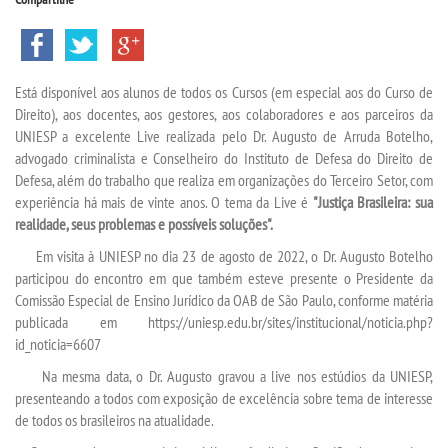
TRANSFERÊNCIA
SEGUNDA GRADUAÇÃO
Está disponível aos alunos de todos os Cursos (em especial aos do Curso de
Direito), aos docentes, aos gestores, aos colaboradores e aos parceiros da
MATRÍCULA
UNIESP a excelente
Live
realizada pelo Dr. Augusto de Arruda Botelho,
advogado criminalista e Conselheiro do Instituto de Defesa do Direito de
EDITAL
Defesa, além do trabalho que realiza em organizações do Terceiro Setor, com
experiência há mais de vinte anos. O tema da Live é
"Justiça Brasileira: sua
realidade, seus problemas e possíveis soluções".
PUBLICAÇÕES
Em visita à UNIESP no dia 23 de agosto de 2022, o Dr. Augusto Botelho
participou do encontro em que também esteve presente o Presidente da
DESTAQUES
Comissão Especial de Ensino Jurídico da OAB de São Paulo, conforme matéria
publicada em https://uniesp.edu.br/sites/institucional/noticia.php?
UNIESP NEWS
id_noticia=6607
Na mesma data, o Dr. Augusto gravou a
live
nos estúdios da UNIESP,
REPOSITÓRIO
presenteando a todos com exposição de excelência sobre tema de interesse
de todos os brasileiros na atualidade.