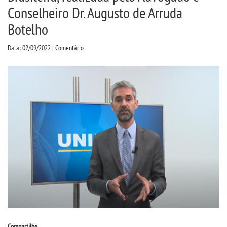
CPSA
Conselheiro Dr. Augusto de Arruda
Botelho
PROUNI
Data: 02/09/2022 | Comentário
CURSOS
BACHARELADOS
LICENCIATURAS
TECNOLÓGICOS
VESTIBULAR
INSCREVA-SE
Compartilhe