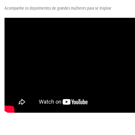
TRANSFERÊNCIA
Acompanhe os depoimentos de grandes mulheres para se inspirar
SEGUNDA GRADUAÇÃO
MATRÍCULA
EDITAL
PUBLICAÇÕES
DESTAQUES
UNIESP NEWS
REPOSITÓRIO