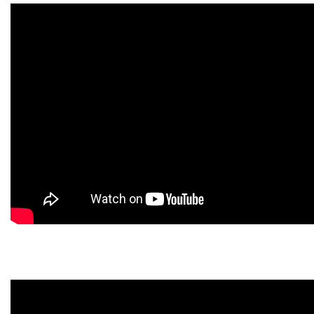
PPC
PDI
MANUAIS
REGULAMENTOS
BIBLIOTECA
PORTARIAS
LOGIN
WEBMAIL
PORTAL DE ALUNOS