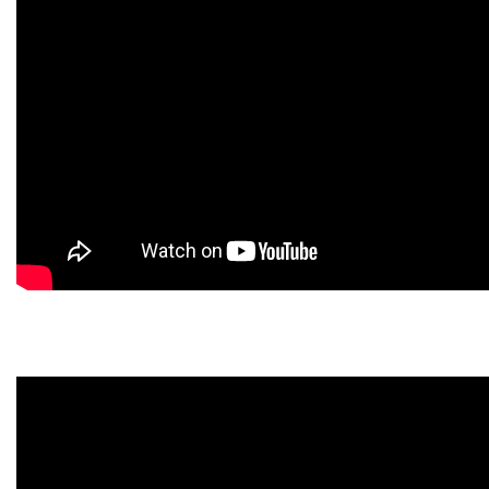
PORTAL DE PROFESSORES/ACADÊMICO
UNIESP
CONTATO
IMPRENSA
TRABALHE CONOSCO
OUVIDORIA