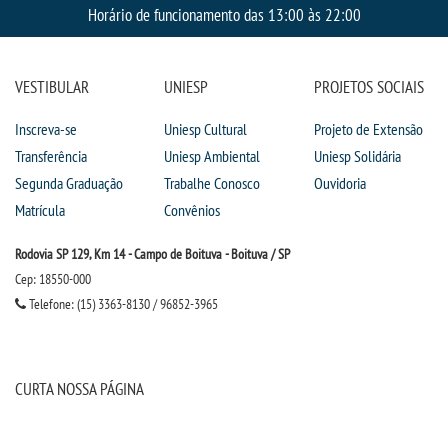
Horário de funcionamento das 13:00 às 22:00
CPSA
PROUNI
VESTIBULAR
UNIESP
PROJETOS SOCIAIS
CURSOS
Inscreva-se
Uniesp Cultural
Projeto de Extensão
Transferência
Uniesp Ambiental
Uniesp Solidária
BACHARELADOS
Segunda Graduação
Trabalhe Conosco
Ouvidoria
Matrícula
Convênios
LICENCIATURAS
Rodovia SP 129, Km 14 - Campo de Boituva - Boituva / SP
Cep: 18550-000
TECNOLÓGICOS
Telefone: (15) 3363-8130 / 96852-3965
VESTIBULAR
CURTA NOSSA PÁGINA
INSCREVA-SE