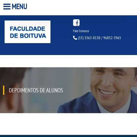
MENU
HOME
Fale Conosco
(15) 3363-8130 / 96852-3965
A FACULDADE
A UNIESP S.A.
QUEM SOMOS
DEPOIMENTOS DE ALUNOS
INFRAESTRUTURA
BIBLIOTECA
CPA