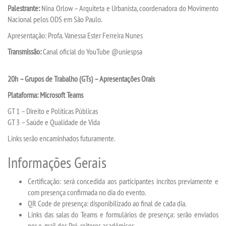
Palestrante:
Nina Orlow – Arquiteta e Urbanista, coordenadora do Movimento
PORTAL DE PROFESSORES/ACADÊMICO
Nacional pelos ODS em São Paulo.
Apresentação: Profa. Vanessa Ester Ferreira Nunes
UNIESP
Transmissão:
Canal oficial do YouTube @uniespsa
CONTATO
20h – Grupos de Trabalho (GTs) – Apresentações Orais
Plataforma: Microsoft Teams
IMPRENSA
GT 1 – Direito e Políticas Públicas
GT 3 – Saúde e Qualidade de Vida
TRABALHE CONOSCO
Links serão encaminhados futuramente.
OUVIDORIA
Informações Gerais
Certificação: será concedida aos participantes incritos previamente e
com presença confirmada no dia do evento.
QR Code de presença: disponibilizado ao final de cada dia.
Links das salas do Teams e formulários de presença: serão enviados
por e-mail dos Pró-reitores acadêmicos.