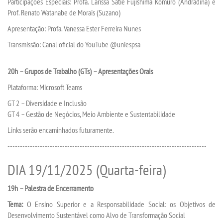
Participações Especiais: Profa. Larissa Satie Fujishima Komuro (Andradina) e
Prof. Renato Watanabe de Morais (Suzano)
PDI
Apresentação: Profa. Vanessa Ester Ferreira Nunes
Transmissão: Canal oficial do YouTube @uniespsa
POLÍTICAS
20h – Grupos de Trabalho (GTs) – Apresentações Orais
PORTARIAS
Plataforma: Microsoft Teams
REGIMENTOS
GT 2 – Diversidade e Inclusão
GT 4 – Gestão de Negócios, Meio Ambiente e Sustentabilidade
REGULAMENTOS
Links serão encaminhados futuramente.
--------------------------------------------------------------------------------
LOGIN
DIA 19/11/2025 (Quarta-feira)
WEBMAIL
19h – Palestra de Encerramento
Tema:
O Ensino Superior e a Responsabilidade Social: os Objetivos de
PORTAL DE ALUNOS
Desenvolvimento Sustentável como Alvo de Transformação Social