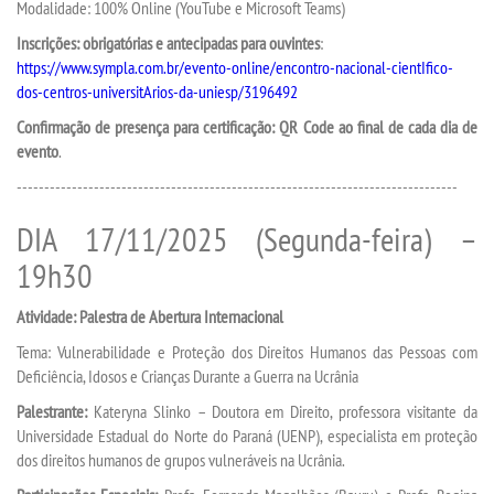
Modalidade: 100% Online (YouTube e Microsoft Teams)
Inscrições: obrigatórias e antecipadas para ouvintes
:
SEGUNDA GRADUAÇÃO
https://www.sympla.com.br/evento-online/encontro-nacional-cientIfico-
dos-centros-universitArios-da-uniesp/3196492
MATRÍCULA
Confirmação de presença para certificação: QR Code ao final de cada dia de
evento
.
EDITAL
--------------------------------------------------------------------------------
DIA 17/11/2025 (Segunda-feira) –
PUBLICAÇÕES
19h30
DESTAQUES
Atividade: Palestra de Abertura Internacional
Tema: Vulnerabilidade e Proteção dos Direitos Humanos das Pessoas com
REVISTAS ELETRÔNICAS
Deficiência, Idosos e Crianças Durante a Guerra na Ucrânia
Palestrante:
Kateryna Slinko – Doutora em Direito, professora visitante da
REVISTA SABER ACADÊMICO
Universidade Estadual do Norte do Paraná (UENP), especialista em proteção
dos direitos humanos de grupos vulneráveis na Ucrânia.
PROJETO CEDRO