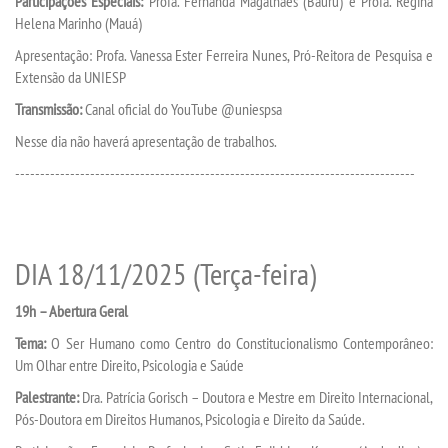
Participações Especiais:
Profa. Fernanda Magalhães (Bauru) e Profa. Regina
Helena Marinho (Mauá)
ANAIS EICI
Apresentação: Profa. Vanessa Ester Ferreira Nunes, Pró-Reitora de Pesquisa e
Extensão da UNIESP
UNIESP NEWS
Transmissão:
Canal oficial do YouTube @uniespsa
Nesse dia não haverá apresentação de trabalhos.
BOLETINS
--------------------------------------------------------------------------------
REPOSITÓRIO
DIA 18/11/2025 (Terça-feira)
AVALIAÇÕES
19h – Abertura Geral
CORPO DOCENTE
Tema:
O Ser Humano como Centro do Constitucionalismo Contemporâneo:
Um Olhar entre Direito, Psicologia e Saúde
ESTATUTOS
Palestrante:
Dra. Patrícia Gorisch – Doutora e Mestre em Direito Internacional,
Pós-Doutora em Direitos Humanos, Psicologia e Direito da Saúde.
MANUAIS