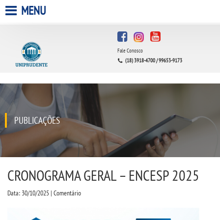
MENU
HOME
Fale Conosco
A UNIPRUDENTE
(18) 3918-4700 / 99653-9173
A UNIESP S.A.
QUEM SOMOS
PUBLICAÇÕES
INFRAESTRUTURA
BIBLIOTECA
CRONOGRAMA GERAL – ENCESP 2025
Data: 30/10/2025 | Comentário
CPA