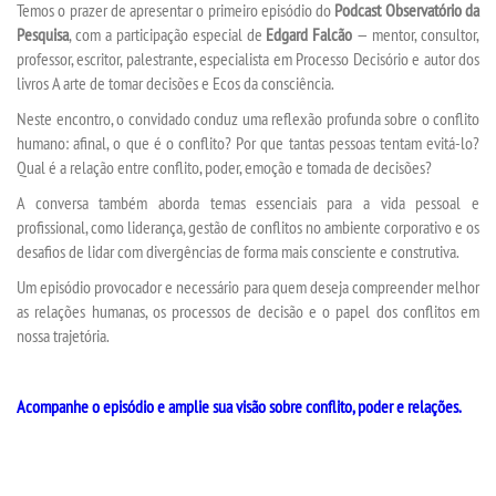
Temos o prazer de apresentar o primeiro episódio do
Podcast Observatório da
Pesquisa
, com a participação especial de
Edgard Falcão
— mentor, consultor,
professor, escritor, palestrante, especialista em Processo Decisório e autor dos
TRANSFERÊNCIA
livros
A arte de tomar decisões
e
Ecos da consciência
.
Neste encontro, o convidado conduz uma reflexão profunda sobre o conflito
SEGUNDA GRADUAÇÃO
humano: afinal, o que é o conflito? Por que tantas pessoas tentam evitá-lo?
Qual é a relação entre conflito, poder, emoção e tomada de decisões?
MATRÍCULA
A conversa também aborda temas essenciais para a vida pessoal e
profissional, como liderança, gestão de conflitos no ambiente corporativo e os
EDITAL
desafios de lidar com divergências de forma mais consciente e construtiva.
Um episódio provocador e necessário para quem deseja compreender melhor
PUBLICAÇÕES
as relações humanas, os processos de decisão e o papel dos conflitos em
nossa trajetória.
DESTAQUES
Acompanhe o episódio e amplie sua visão sobre conflito, poder e relações.
UNIESP NEWS
REPOSITÓRIO