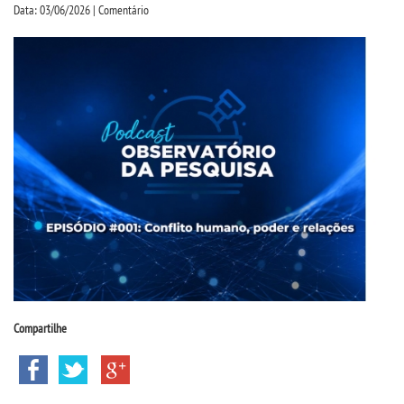
CPSA
Data: 03/06/2026 | Comentário
PROUNI
FIES
CURSOS
BACHARELADOS
LICENCIATURAS
TECNOLÓGICOS
Compartilhe
VESTIBULAR
INSCREVA-SE