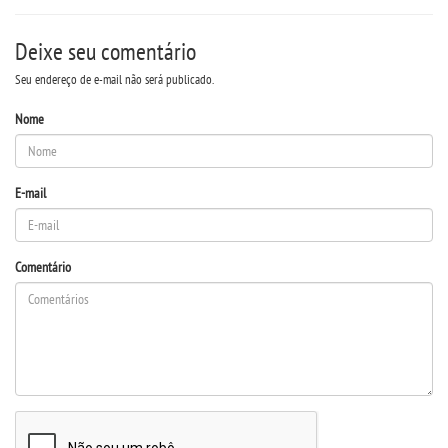
Deixe seu comentário
PDI
Seu endereço de e-mail não será publicado.
CPA
Nome
EGRESSOS
E-mail
PPC
LOGIN
Comentário
WEBMAIL
PORTAL DE ALUNOS
PORTAL DE PROFESSORES/ACADÊMICO