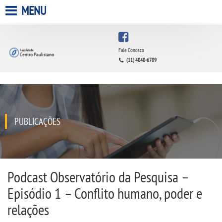
MENU
HOME
Fale Conosco
(11) 4040-6709
A FACULDADE
A UNIESP S.A.
QUEM SOMOS
PUBLICAÇÕES
INFRAESTRUTURA
BIBLIOTECA
Podcast Observatório da Pesquisa –
Episódio 1 – Conflito humano, poder e
CPA
relações