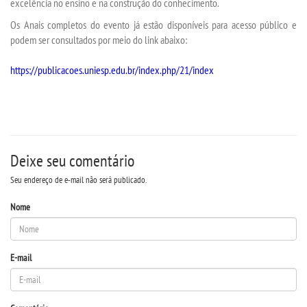
excelência no ensino e na construção do conhecimento.
DESTAQUES
Os Anais completos do evento já estão disponíveis para acesso público e
podem ser consultados por meio do link abaixo:
UNIESP NEWS
https://publicacoes.uniesp.edu.br/index.php/21/index
BLOG CONEXÃO UNIESP
LOGIN
Deixe seu comentário
WEBMAIL
Seu endereço de e-mail não será publicado.
PORTAL DE ALUNOS
Nome
PORTAL DE PROFESSORES/ACADÊMICO
E-mail
UNIESP