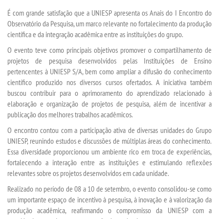
É com grande satisfação que a UNIESP apresenta os
Anais do I Encontro do
TECNOLÓGICOS
Observatório da Pesquisa
, um marco relevante no fortalecimento da produção
científica e da integração acadêmica entre as instituições do grupo.
VESTIBULAR
O evento teve como principais objetivos promover o compartilhamento de
projetos de pesquisa desenvolvidos pelas Instituições de Ensino
INSCREVA-SE
pertencentes à UNIESP S/A, bem como ampliar a difusão do conhecimento
científico produzido nos diversos cursos ofertados. A iniciativa também
buscou contribuir para o aprimoramento do aprendizado relacionado à
TRANSFERÊNCIA
elaboração e organização de projetos de pesquisa, além de incentivar a
publicação dos melhores trabalhos acadêmicos.
SEGUNDA GRADUAÇÃO
O encontro contou com a participação ativa de diversas unidades do Grupo
UNIESP, reunindo estudos e discussões de múltiplas áreas do conhecimento.
MATRÍCULA
Essa diversidade proporcionou um ambiente rico em troca de experiências,
fortalecendo a interação entre as instituições e estimulando reflexões
relevantes sobre os projetos desenvolvidos em cada unidade.
EDITAL
Realizado no período de 08 a 10 de setembro, o evento consolidou-se como
um importante espaço de incentivo à pesquisa, à inovação e à valorização da
PUBLICAÇÕES
produção acadêmica, reafirmando o compromisso da UNIESP com a