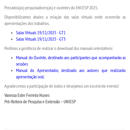
Prezados(as) pesquisadores(as) e ouvintes do ENCESP 2025,
TECNOLÓGICOS
Disponibilizamos abaixo a relação das salas virtuais onde ocorrerão as
apresentações dos trabalhos.
VESTIBULAR
Salas Virtuais 19/11/2025 - GT1
Salas Virtuais 19/11/2025 - GT3
INSCREVA-SE
Pedimos a gentileza de realizar o download dos manuais orientativos:
TRANSFERÊNCIA
Manual do Ouvinte, destinado aos participantes que acompanharão as
sessões
Manual do Apresentador, destinado aos autores que realizarão
SEGUNDA GRADUAÇÃO
apresentação oral.
Agradecemos a participação de todos e desejamos um excelente evento!
MATRÍCULA
Vanessa Ester Ferreira Nunes
Pró-Reitora de Pesquisa e Extensão – UNIESP
EDITAL
PUBLICAÇÕES