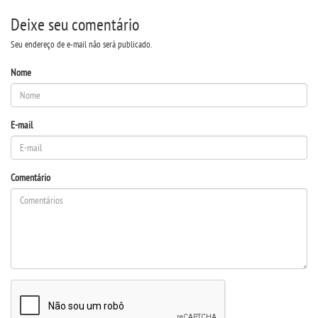
DESTAQUES
Deixe seu comentário
Seu endereço de e-mail não será publicado.
UNIESP NEWS
Nome
BLOG CONEXÃO UNIESP
E-mail
LOGIN
WEBMAIL
Comentário
PORTAL DE ALUNOS
PORTAL DE PROFESSORES/ACADÊMICO
UNIESP